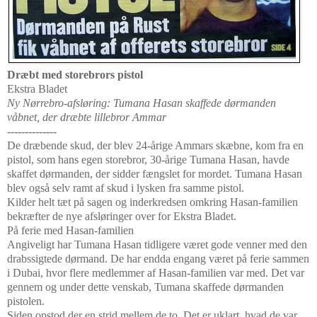
Dræbt med storebrors pistol
Ekstra Bladet
Ny Nørrebro-afsløring: Tumana Hasan skaffede dørmanden
våbnet, der dræbte lillebror Ammar
--------------
De dræbende skud, der blev 24-årige Ammars skæbne, kom fra en
pistol, som hans egen storebror, 30-årige Tumana Hasan, havde
skaffet dørmanden, der sidder fængslet for mordet. Tumana Hasan
blev også selv ramt af skud i lysken fra samme pistol.
Kilder helt tæt på sagen og inderkredsen omkring Hasan-familien
bekræfter de nye afsløringer over for Ekstra Bladet.
På ferie med Hasan-familien
Angiveligt har Tumana Hasan tidligere været gode venner med den
drabssigtede dørmand. De har endda engang været på ferie sammen
i Dubai, hvor flere medlemmer af Hasan-familien var med. Det var
gennem og under dette venskab, Tumana skaffede dørmanden
pistolen.
Siden opstod der en strid mellem de to. Det er uklart, hvad de var